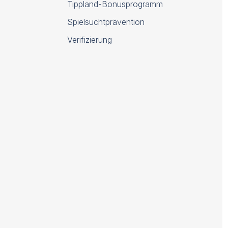
Tippland-Bonusprogramm
Spielsuchtprävention
Verifizierung