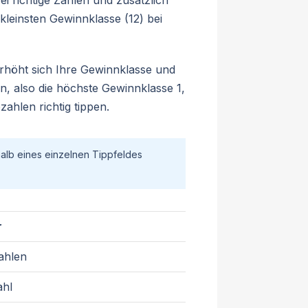
 kleinsten Gewinnklasse (12) bei
erhöht sich Ihre Gewinnklasse und
 also die höchste Gewinnklasse 1,
ahlen richtig tippen.
halb eines einzelnen Tippfeldes
r
ahlen
ahl