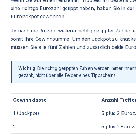
eine richtige Eurozahl getippt haben, haben Sie in der
Eurojackpot gewonnen.
Je nach der Anzahl weiterer richtig getippter Zahlen 
somit Ihre Gewinnsumme. Um den Jackpot zu knacken,
müssen Sie alle fünf Zahlen und zusätzlich beide Euroz
Wichtig:
Die richtig getippten Zahlen werden immer inner
gezählt, nicht über alle Felder eines Tippscheins.
Gewinnklasse
Anzahl Treffe
1 (Jackpot)
5 plus 2 Euroz
2
5 plus 1 Euroz