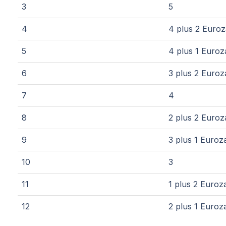
3
5
4
4 plus 2 Euro
5
4 plus 1 Euroz
6
3 plus 2 Euroz
7
4
8
2 plus 2 Euroz
9
3 plus 1 Euroz
10
3
11
1 plus 2 Euroz
12
2 plus 1 Euroz